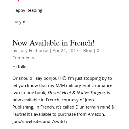
Happy Reading!
Lucy x
Now Available in French!
by
Lucy Felthouse
|
Apr 24, 2017
|
Blog
| 0
Comments
Hi folks,
Or should I say bonjour? 😉 I’m just stopping by to
let you know that my M/M military erotic romance
two-in-one book,
Desert Heat & Native Tongue
, is
now available in French, courtesy of Juno
Publishing. In French, it’s called D’un terrain miné à
l’autre! It’s available to purchase from Amazon,
Juno’s website, and 7switch.