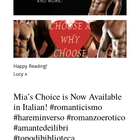
Happy Reading!
Lucy x
Mia’s Choice is Now Available
in Italian! #romanticismo
#hareminverso #romanzoerotico
#amantedeilibri
#topodibiblioteca