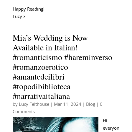
Happy Reading!
Lucy x
Mia’s Wedding is Now
Available in Italian!
#romanticismo #hareminverso
#romanzoerotico
#amantedeilibri
#topodibiblioteca
#narrativaitaliana
by
Lucy Felthouse
|
Mar 11, 2024
|
Blog
| 0
Comments
Hi
everyon