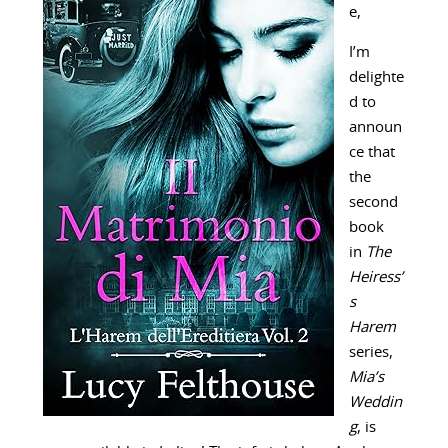
e,
I’m
delighte
d to
announ
ce that
the
second
book
in
The
Heiress’
s
Harem
series,
Mia’s
Weddin
g
, is