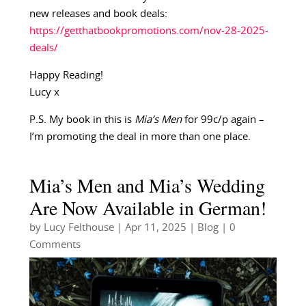
new releases and book deals:
https://getthatbookpromotions.com/nov-28-2025-
deals/
Happy Reading!
Lucy x
P.S. My book in this is
Mia’s Men
for 99c/p again –
I’m promoting the deal in more than one place.
Mia’s Men and Mia’s Wedding
Are Now Available in German!
by
Lucy Felthouse
|
Apr 11, 2025
|
Blog
| 0
Comments