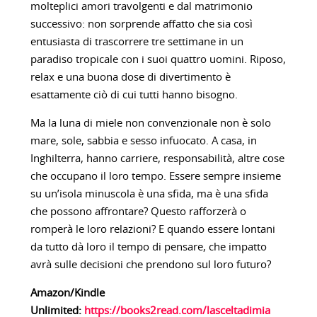
molteplici amori travolgenti e dal matrimonio
successivo: non sorprende affatto che sia così
entusiasta di trascorrere tre settimane in un
paradiso tropicale con i suoi quattro uomini. Riposo,
relax e una buona dose di divertimento è
esattamente ciò di cui tutti hanno bisogno.
Ma la luna di miele non convenzionale non è solo
mare, sole, sabbia e sesso infuocato. A casa, in
Inghilterra, hanno carriere, responsabilità, altre cose
che occupano il loro tempo. Essere sempre insieme
su un’isola minuscola è una sfida, ma è una sfida
che possono affrontare? Questo rafforzerà o
romperà le loro relazioni? E quando essere lontani
da tutto dà loro il tempo di pensare, che impatto
avrà sulle decisioni che prendono sul loro futuro?
Amazon/Kindle
Unlimited:
https://books2read.com/lasceltadimia