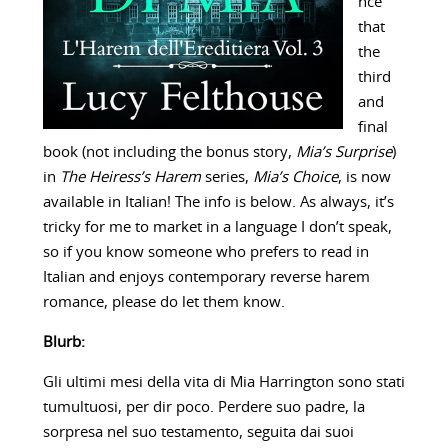
nce
that
the
third
and
final
book (not including the bonus story,
Mia’s Surprise
)
in
The Heiress’s Harem
series,
Mia’s Choice
, is now
available in Italian! The info is below. As always, it’s
tricky for me to market in a language I don’t speak,
so if you know someone who prefers to read in
Italian and enjoys contemporary reverse harem
romance, please do let them know.
Blurb:
Gli ultimi mesi della vita di Mia Harrington sono stati
tumultuosi, per dir poco. Perdere suo padre, la
sorpresa nel suo testamento, seguita dai suoi