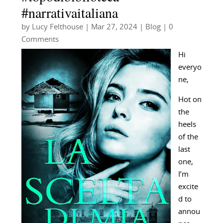
#narrativaitaliana
by
Lucy Felthouse
|
Mar 27, 2024
|
Blog
| 0
Comments
Hi
everyo
ne,
Hot on
the
heels
of the
last
one,
I’m
excite
d to
annou