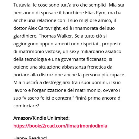
Tuttavia, le cose sono tutt’altro che semplici. Mia sta
pensando di sposare il banchiere Elias Pym, ma ha
anche una relazione con il suo migliore amico, il
dottor Alex Cartwright, ed è innamorata del suo
giardiniere, Thomas Walker. Se a tutto ciò si
aggiungono appuntamenti non rispettati, proposte
di matrimonio vistose, un sexy miliardario asiatico
della tecnologia e una governante ficcanaso, si
ottiene una situazione abbastanza frenetica da
portare alla distrazione anche la persona più capace.
Mia riuscirà a destreggiarsi tra i suoi uomini, il suo
lavoro e l’organizzazione del matrimonio, ovvero il
suo “vissero felici e contenti” finirà prima ancora di
cominciare?
Amazon/Kindle Unlimited:
https://books2read.com/ilmatrimoniodimia
Happy Reading!